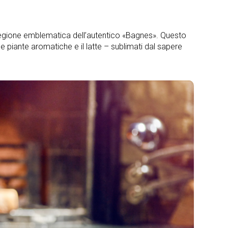
egione emblematica dell’autentico «Bagnes». Questo
le piante aromatiche e il latte – sublimati dal sapere