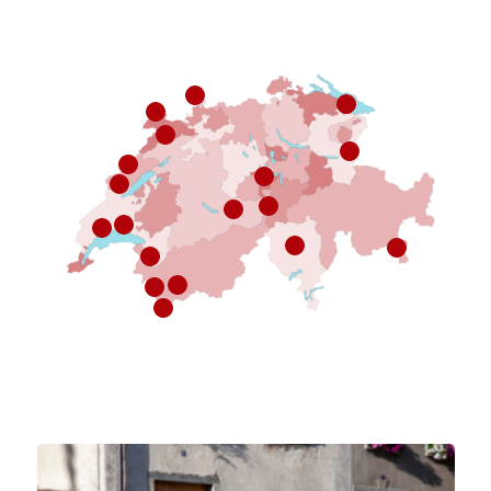
11
16
10
9
15
8
12
2
18
17
3
1
6
7
4
14
13
5