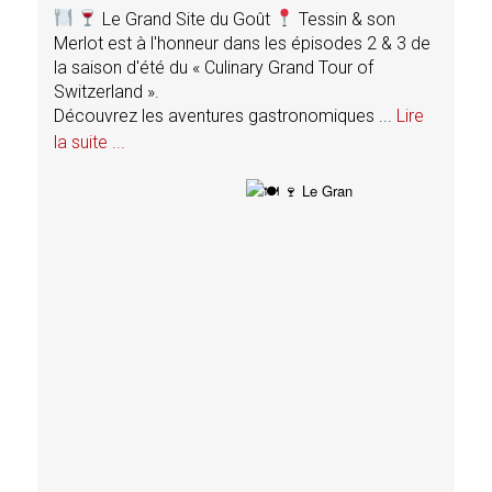
Le Grand Site du Goût
Tessin & son
Merlot est à l'honneur dans les épisodes 2 & 3 de
Me
la saison d'été du « Culinary Grand Tour of
la
Switzerland ».
Sw
Découvrez les aventures gastronomiques
...
Lire
Dé
la suite ...
la 