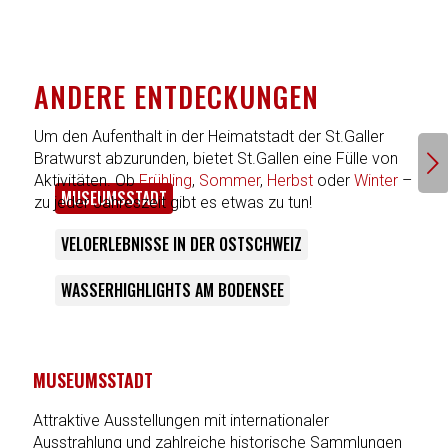
ANDERE ENTDECKUNGEN
Um den Aufenthalt in der Heimatstadt der St.Galler
Weiter
Bratwurst abzurunden, bietet St.Gallen eine Fülle von
Aktivitäten. Ob
Frühling
,
Sommer
,
Herbst
oder
Winter
–
MUSEUMSSTADT
zu jeder Jahreszeit gibt es etwas zu tun!
VELOERLEBNISSE IN DER OSTSCHWEIZ
WASSERHIGHLIGHTS AM BODENSEE
MUSEUMSSTADT
Attraktive Ausstellungen mit internationaler
Ausstrahlung und zahlreiche historische Sammlungen