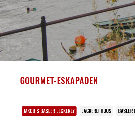
GOURMET-ESKAPADEN
JAKOB’S BASLER LECKERLY
LÄCKERLI HUUS
BASLER