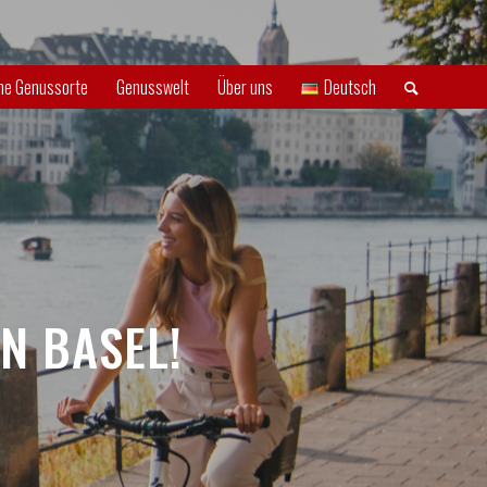
che Genussorte
Genusswelt
Über uns
Deutsch
N BASEL!