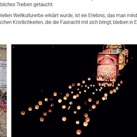
ubliches Treiben getaucht.
len Weltkulturerbe erklärt wurde, ist ein Erlebnis, das man mind
ischen Köstlichkeiten, die die Fasnacht mit sich bringt, bleiben 