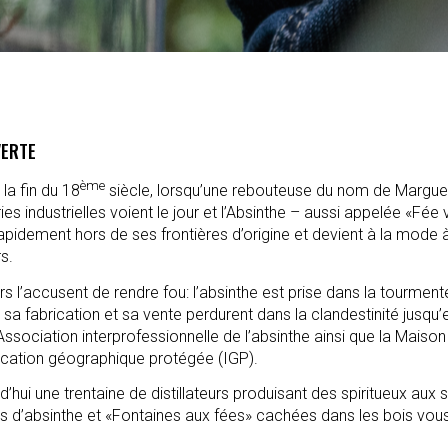
VERTE
ème
 la fin du 18
siècle, lorsqu’une rebouteuse du nom de Marguerit
ries industrielles voient le jour et l’Absinthe – aussi appelée «Fé
apidement hors de ses frontières d’origine et devient à la mode à 
rs.
 l’accusent de rendre fou: l’absinthe est prise dans la tourmen
 sa fabrication et sa vente perdurent dans la clandestinité jusqu’
’Association interprofessionnelle de l’absinthe ainsi que la Maison 
ndication géographique protégée (IGP).
hui une trentaine de distillateurs produisant des spiritueux aux 
ions d’absinthe et «Fontaines aux fées» cachées dans les bois vo