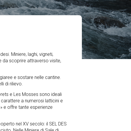
si. Miniere, laghi, vigneti,
 da scoprire attraverso visite,
ggiaree e sostare nelle cantine.
 di rilievo.
lerets e Les Mosses sono ideali
carattere a numerosi latticini e
t » e offre tante esperienze
coperto nel XV secolo: il SEL DES
iuto. Nelle Miniere di Sale di