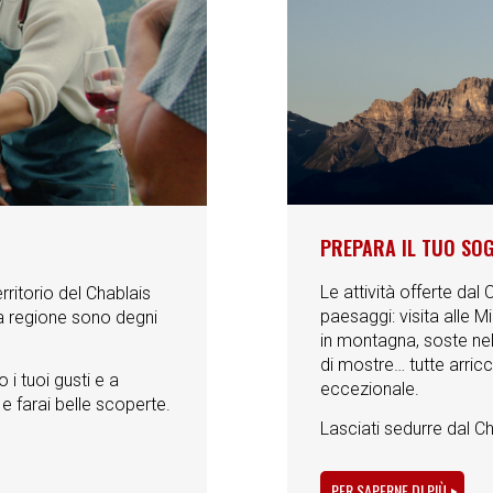
PREPARA IL TUO SO
Le attività offerte dal
ritorio del Chablais
paesaggi: visita alle Mi
ta regione sono degni
in montagna, soste nell
di mostre… tutte arric
 i tuoi gusti e a
eccezionale.
 e farai belle scoperte.
Lasciati sedurre dal Ch
PER SAPERNE DI PIÙ