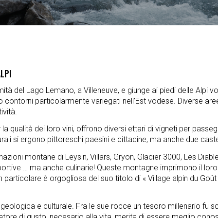
LPI
mità del Lago Lemano, a Villeneuve, e giunge ai piedi delle Alpi vode
 contorni particolarmente variegati nell’Est vodese. Diverse aree
ività.
a qualità dei loro vini, offrono diversi ettari di vigneti per passe
ali si ergono pittoreschi paesini e cittadine, ma anche due castelli
nazioni montane di Leysin, Villars, Gryon, Glacier 3000, Les Diab
portive … ma anche culinarie! Queste montagne imprimono il loro 
n particolare è orgogliosa del suo titolo di « Village alpin du Goû
geologica e culturale. Fra le sue rocce un tesoro millenario fu s
ore di gusto, necesario alla vita, merita di essere meglio conosc