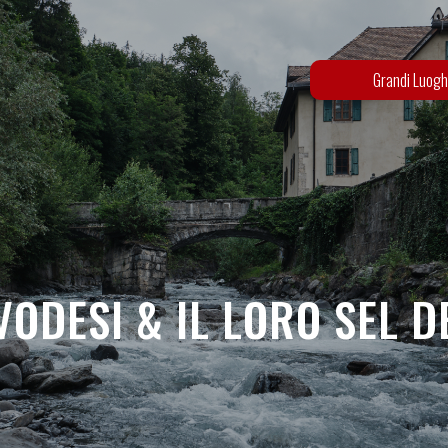
Grandi Luogh
 VODESI & IL LORO SEL D