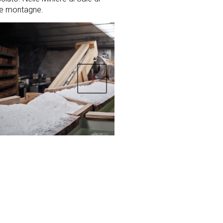
lle montagne.
ucc