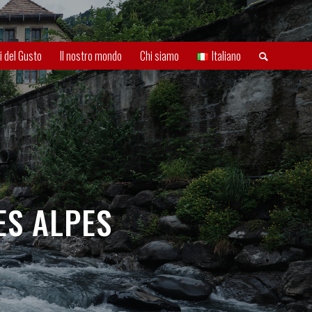
i del Gusto
Il nostro mondo
Chi siamo
Italiano
ES ALPES