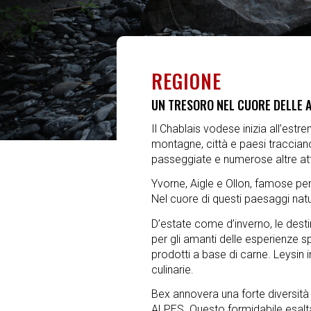
REGIONE
UN TRESORO NEL CUORE DELLE A
Il Chablais vodese inizia all’estre
montagne, città e paesi tracciano
passeggiate e numerose altre att
Yvorne, Aigle e Ollon, famose per l
Nel cuore di questi paesaggi natur
D’estate come d’inverno, le desti
per gli amanti delle esperienze s
prodotti a base di carne. Leysin i
culinarie.
Bex annovera una forte diversità 
ALPES. Questo formidabile esaltat