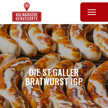
DIE ST.GALLER
BRATWURST IGP