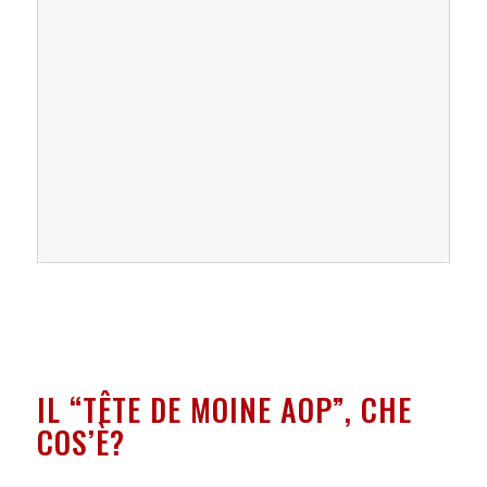
IL “TÊTE DE MOINE AOP”, CHE
COS’È?