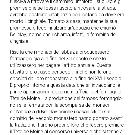
riusciva a ritrovare il cammino. Implorò il suo Dio e gli
promise che se fosse riuscito a ritrovare la strada,
avrebbe costruito un’abbazia non lontano da dove era
morto il cinghiale. Tornato a casa, mantenne la sua
promessa e fece innalzare un’abbazia che chiamò
Bellelay, nome che richiama, infatti, la femmina del
cinghiale.
Risulta che i monaci dell’abbazia producessero
formaggio già alla fine del XII secolo e che lo
utilizzassero per pagare l’affitto annuale. Questa
attività si protrasse per secoli, finché non furono
cacciati dal loro monastero alla fine del XVIII secolo.
È proprio intorno a questa data che si rintracciano le
prime apparizioni in documenti ufficiali del formaggio
Tête de Moine. La produzione del famoso formaggio
non si è fermata con la scomparsa dei monaci
dall’abbazia di Bellelay poiché i casari situati sul
dominio del vecchio monastero hanno portato avanti
la tradizione. Furono proprio loro che fecero premiare
il Tête de Moine al concorso universale che si tenne a