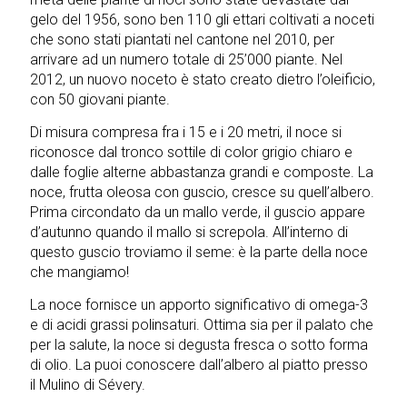
gelo del 1956, sono ben 110 gli ettari coltivati a noceti
che sono stati piantati nel cantone nel 2010, per
arrivare ad un numero totale di 25’000 piante. Nel
2012, un nuovo noceto è stato creato dietro l’oleificio,
con 50 giovani piante.
Di misura compresa fra i 15 e i 20 metri, il noce si
riconosce dal tronco sottile di color grigio chiaro e
dalle foglie alterne abbastanza grandi e composte. La
noce, frutta oleosa con guscio, cresce su quell’albero.
Prima circondato da un mallo verde, il guscio appare
d’autunno quando il mallo si screpola. All’interno di
questo guscio troviamo il seme: è la parte della noce
che mangiamo!
La noce fornisce un apporto significativo di omega-3
e di acidi grassi polinsaturi. Ottima sia per il palato che
per la salute, la noce si degusta fresca o sotto forma
di olio. La puoi conoscere dall’albero al piatto presso
il Mulino di Sévery.